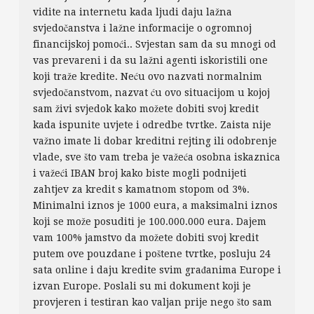
vidite na internetu kada ljudi daju lažna
svjedočanstva i lažne informacije o ogromnoj
financijskoj pomoći.. Svjestan sam da su mnogi od
vas prevareni i da su lažni agenti iskoristili one
koji traže kredite. Neću ovo nazvati normalnim
svjedočanstvom, nazvat ću ovo situacijom u kojoj
sam živi svjedok kako možete dobiti svoj kredit
kada ispunite uvjete i odredbe tvrtke. Zaista nije
važno imate li dobar kreditni rejting ili odobrenje
vlade, sve što vam treba je važeća osobna iskaznica
i važeći IBAN broj kako biste mogli podnijeti
zahtjev za kredit s kamatnom stopom od 3%.
Minimalni iznos je 1000 eura, a maksimalni iznos
koji se može posuditi je 100.000.000 eura. Dajem
vam 100% jamstvo da možete dobiti svoj kredit
putem ove pouzdane i poštene tvrtke, posluju 24
sata online i daju kredite svim građanima Europe i
izvan Europe. Poslali su mi dokument koji je
provjeren i testiran kao valjan prije nego što sam