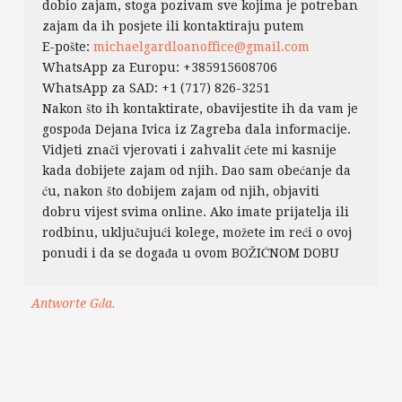
dobio zajam, stoga pozivam sve kojima je potreban
zajam da ih posjete ili kontaktiraju putem
E-pošte:
michaelgardloanoffice@gmail.com
WhatsApp za Europu: +385915608706
WhatsApp za SAD: +1 (717) 826-3251
Nakon što ih kontaktirate, obavijestite ih da vam je
gospođa Dejana Ivica iz Zagreba dala informacije.
Vidjeti znači vjerovati i zahvalit ćete mi kasnije
kada dobijete zajam od njih. Dao sam obećanje da
ću, nakon što dobijem zajam od njih, objaviti
dobru vijest svima online. Ako imate prijatelja ili
rodbinu, uključujući kolege, možete im reći o ovoj
ponudi i da se događa u ovom BOŽIĆNOM DOBU
Antworte Gđa.