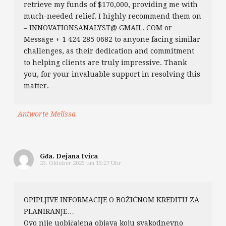
retrieve my funds of $170,000, providing me with
much-needed relief. I highly recommend them on
– INNOVATIONSANALYST@ GMAIL. COM or
Message + 1 424 285 0682 to anyone facing similar
challenges, as their dedication and commitment
to helping clients are truly impressive. Thank
you, for your invaluable support in resolving this
matter.
Antworte Melissa
Gđa. Dejana Ivica
23. Oktober 2025 um 15:27 Uhr
OPIPLJIVE INFORMACIJE O BOŽIĆNOM KREDITU ZA
PLANIRANJE…
Ovo nije uobičajena objava koju svakodnevno