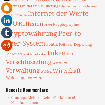
ICO
Gesellschaft
Initial Coin
Offerings
Initial Public Offering
Internet der Dinge
Internet
Internet der Werte
der Information
IPO
Kollision
Kryptographie
Kredit
Peer-to-
Kryptowährung
Peer-System
Politik
Regierung
Politiker
Token
Schweiz
USA
Sozialdemokratie
Verschlüsselung
Vertrauen
Verwaltung
Wirtschaft
Wahlen
Wohlstand
Österreich
Neueste Kommentare
Giuseppe Klein
zu
Keine Blockchain ohne
Hashfunktionen