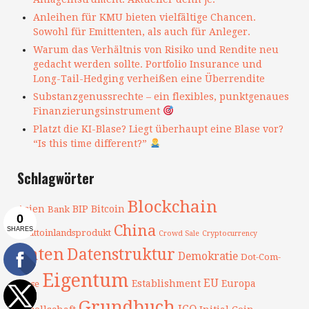
Anleihen für KMU bieten vielfältige Chancen.
Sowohl für Emittenten, als auch für Anleger.
Warum das Verhältnis von Risiko und Rendite neu
gedacht werden sollte. Portfolio Insurance und
Long-Tail-Hedging verheißen eine Überrendite
Substanzgenussrechte – ein flexibles, punktgenaues
Finanzierungsinstrument
Platzt die KI-Blase? Liegt überhaupt eine Blase vor?
“Is this time different?”
Schlagwörter
Blockchain
Asien
BIP
Bitcoin
Bank
China
Bruttoinlandsprodukt
Crowd Sale
Cryptocurrency
Daten
Datenstruktur
Demokratie
Dot-Com-
Eigentum
EU
Establishment
Europa
Blase
Grundbuch