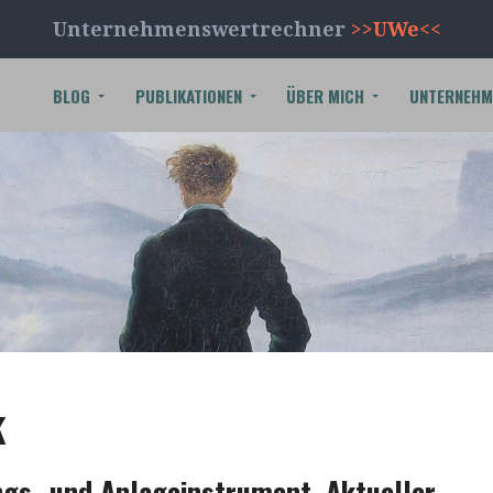
Unternehmenswertrechner
>>UWe<<
BLOG
PUBLIKATIONEN
ÜBER MICH
UNTERNEHM
k
ungs- und Anlageinstrument. Aktueller