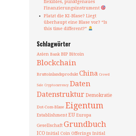
flexibles, punktgenaues
Finanzierungsinstrument
Platzt die KI-Blase? Liegt
überhaupt eine Blase vor? “Is
this time different?”
Schlagwörter
Asien
BIP
Bitcoin
Bank
Blockchain
China
Bruttoinlandsprodukt
Crowd
Daten
Sale
Cryptocurrency
Datenstruktur
Demokratie
Eigentum
Dot-Com-Blase
EU
Establishment
Europa
Grundbuch
Gesellschaft
ICO
Initial Coin Offerings
Initial