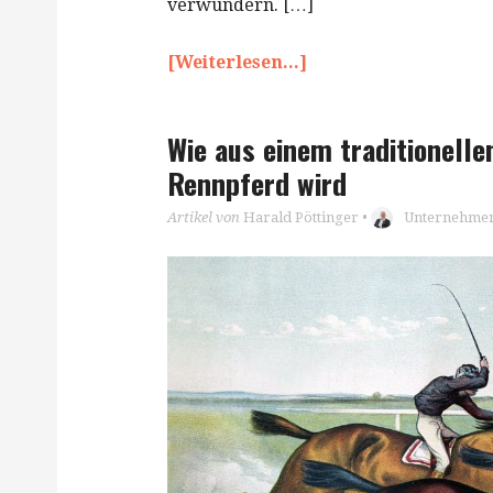
verwundern. […]
[Weiterlesen...]
Wie aus einem traditionell
Rennpferd wird
Artikel von
Harald Pöttinger
•
Unternehmen