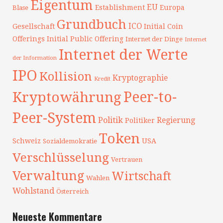
Eigentum
EU
Establishment
Europa
Blase
Grundbuch
ICO
Gesellschaft
Initial Coin
Offerings
Initial Public Offering
Internet der Dinge
Internet
Internet der Werte
der Information
IPO
Kollision
Kryptographie
Kredit
Peer-to-
Kryptowährung
Peer-System
Politik
Regierung
Politiker
Token
Schweiz
USA
Sozialdemokratie
Verschlüsselung
Vertrauen
Verwaltung
Wirtschaft
Wahlen
Wohlstand
Österreich
Neueste Kommentare