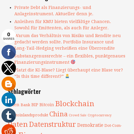
Private Debt als Finanzierungs- und
Anlageinstrument. Aktueller denn je.
Anleihen für KMU bieten vielfältige Chancen.
Sowohl für Emittenten, als auch für Anleger.
Warum das Verhältnis von Risiko und Rendite neu
gedacht werden sollte. Portfolio Insurance und
Long-Tail-Hedging verheißen eine Überrendite
Substanzgenussrechte – ein flexibles, punktgenaues
Finanzierungsinstrument
Platzt die KI-Blase? Liegt überhaupt eine Blase vor?
“Is this time different?”
Schlagwörter
Blockchain
Asien
BIP
Bitcoin
Bank
China
Bruttoinlandsprodukt
Crowd Sale
Cryptocurrency
Daten
Datenstruktur
Demokratie
Dot-Com-