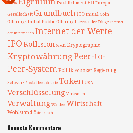
Eigentum
EU
Establishment
Europa
Blase
Grundbuch
ICO
Gesellschaft
Initial Coin
Offerings
Initial Public Offering
Internet der Dinge
Internet
Internet der Werte
der Information
IPO
Kollision
Kryptographie
Kredit
Peer-to-
Kryptowährung
Peer-System
Politik
Regierung
Politiker
Token
Schweiz
USA
Sozialdemokratie
Verschlüsselung
Vertrauen
Verwaltung
Wirtschaft
Wahlen
Wohlstand
Österreich
Neueste Kommentare