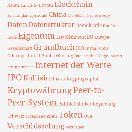
Blockchain
Asien
BIP
Bitcoin
Bank
China
Bruttoinlandsprodukt
Crowd Sale
Cryptocurrency
Daten
Datenstruktur
Demokratie
Dot-Com-
Eigentum
EU
Establishment
Europa
Blase
Grundbuch
ICO
Gesellschaft
Initial Coin
Offerings
Initial Public Offering
Internet der Dinge
Internet
Internet der Werte
der Information
IPO
Kollision
Kryptographie
Kredit
Peer-to-
Kryptowährung
Peer-System
Politik
Regierung
Politiker
Token
Schweiz
USA
Sozialdemokratie
Verschlüsselung
Vertrauen