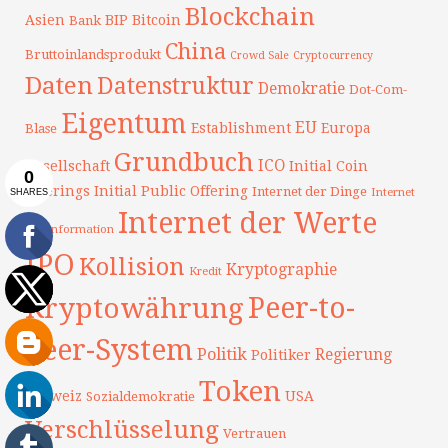
Blockchain
Asien
BIP
Bitcoin
Bank
China
Bruttoinlandsprodukt
Crowd Sale
Cryptocurrency
Daten
Datenstruktur
Demokratie
Dot-Com-
Eigentum
EU
Establishment
Europa
Blase
Grundbuch
ICO
Gesellschaft
Initial Coin
Offerings
Initial Public Offering
Internet der Dinge
Internet
Internet der Werte
der Information
IPO
Kollision
Kryptographie
Kredit
Peer-to-
Kryptowährung
Peer-System
Politik
Regierung
Politiker
Token
Schweiz
USA
Sozialdemokratie
Verschlüsselung
Vertrauen