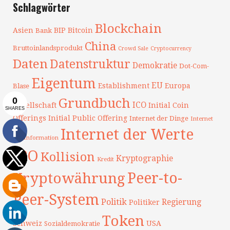
Schlagwörter
Blockchain
Asien
BIP
Bitcoin
Bank
China
Bruttoinlandsprodukt
Crowd Sale
Cryptocurrency
Daten
Datenstruktur
Demokratie
Dot-Com-
Eigentum
EU
Establishment
Europa
Blase
Grundbuch
ICO
Gesellschaft
Initial Coin
Offerings
Initial Public Offering
Internet der Dinge
Internet
Internet der Werte
der Information
IPO
Kollision
Kryptographie
Kredit
Peer-to-
Kryptowährung
Peer-System
Politik
Regierung
Politiker
Token
Schweiz
USA
Sozialdemokratie