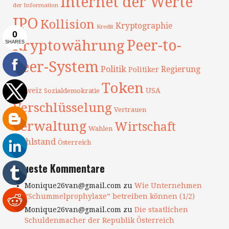
Internet der Werte
der Information
IPO
Kollision
Kryptographie
Kredit
Peer-to-
Kryptowährung
Peer-System
Politik
Regierung
Politiker
Token
Schweiz
USA
Sozialdemokratie
Verschlüsselung
Vertrauen
Verwaltung
Wirtschaft
Wahlen
Wohlstand
Österreich
Neueste Kommentare
Monique26van@gmail.com
zu
Wie Unternehmen
“Schummelprophylaxe” betreiben können (1/2)
Monique26van@gmail.com
zu
Die staatlichen
Schuldenmacher der Republik Österreich