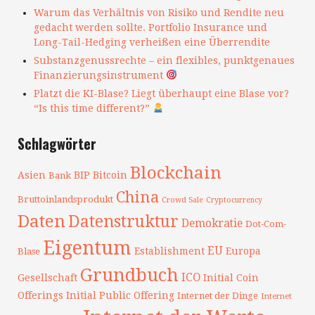
Warum das Verhältnis von Risiko und Rendite neu
gedacht werden sollte. Portfolio Insurance und
Long-Tail-Hedging verheißen eine Überrendite
Substanzgenussrechte – ein flexibles, punktgenaues
Finanzierungsinstrument
Platzt die KI-Blase? Liegt überhaupt eine Blase vor?
“Is this time different?”
Schlagwörter
Blockchain
Asien
BIP
Bitcoin
Bank
China
Bruttoinlandsprodukt
Crowd Sale
Cryptocurrency
Daten
Datenstruktur
Demokratie
Dot-Com-
Eigentum
EU
Establishment
Europa
Blase
Grundbuch
ICO
Gesellschaft
Initial Coin
Offerings
Initial Public Offering
Internet der Dinge
Internet