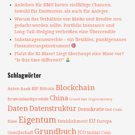
Anleihen für KMU bieten vielfältige Chancen.
Sowohl für Emittenten, als auch für Anleger.
Warum das Verhältnis von Risiko und Rendite neu
gedacht werden sollte. Portfolio Insurance und
Long-Tail-Hedging verheißen eine Überrendite
Substanzgenussrechte – ein flexibles, punktgenaues
Finanzierungsinstrument
Platzt die KI-Blase? Liegt überhaupt eine Blase vor?
“Is this time different?”
Schlagwörter
Blockchain
Asien
BIP
Bitcoin
Bank
China
Bruttoinlandsprodukt
Crowd Sale
Cryptocurrency
Daten
Datenstruktur
Demokratie
Dot-Com-
Eigentum
EU
Establishment
Europa
Blase
Grundbuch
ICO
Gesellschaft
Initial Coin