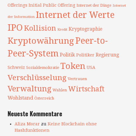
Offerings
Initial Public Offering
Internet der Dinge
Internet
Internet der Werte
der Information
IPO
Kollision
Kryptographie
Kredit
Peer-to-
Kryptowährung
Peer-System
Politik
Regierung
Politiker
Token
Schweiz
USA
Sozialdemokratie
Verschlüsselung
Vertrauen
Verwaltung
Wirtschaft
Wahlen
Wohlstand
Österreich
Neueste Kommentare
Aliza Morar
zu
Keine Blockchain ohne
Hashfunktionen