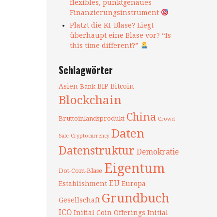
flexibles, punktgenaues
Finanzierungsinstrument
Platzt die KI-Blase? Liegt
überhaupt eine Blase vor? “Is
this time different?”
Schlagwörter
Asien
BIP
Bitcoin
Bank
Blockchain
China
Bruttoinlandsprodukt
Crowd
Daten
Sale
Cryptocurrency
Datenstruktur
Demokratie
Eigentum
Dot-Com-Blase
EU
Establishment
Europa
Grundbuch
Gesellschaft
ICO
Initial Coin Offerings
Initial