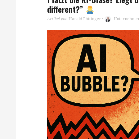
different?”
Artikel von
Harald Pöttinger
•
Unternehmen