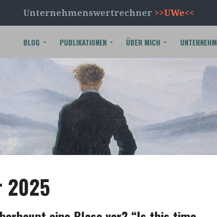
Unternehmenswertrechner
>>UWe<<
BLOG
PUBLIKATIONEN
ÜBER MICH
UNTERNEHM
 2025
überhaupt eine Blase vor? “Is this time