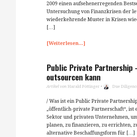
2009 einen aufsehenerregenden Bestsell
Untersuchung von Finanzkrisen der letz
wiederkehrende Muster in Krisen wied
[…]
[Weiterlesen...]
Public Private Partnership 
outsourcen kann
Artikel von
Harald Pöttinger
•
Due Diligenc
/ Was ist ein Public Private Partnershi
„öffentlich-private Partnerschaft“, is
Sektor und privaten Unternehmen, um 
planen, zu finanzieren, zu errichten, 
alternative Beschaffungsform für […]