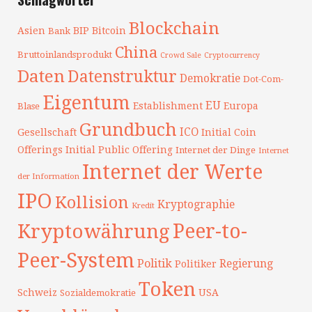
Blockchain
Asien
BIP
Bitcoin
Bank
China
Bruttoinlandsprodukt
Crowd Sale
Cryptocurrency
Daten
Datenstruktur
Demokratie
Dot-Com-
Eigentum
EU
Establishment
Europa
Blase
Grundbuch
ICO
Gesellschaft
Initial Coin
Offerings
Initial Public Offering
Internet der Dinge
Internet
Internet der Werte
der Information
IPO
Kollision
Kryptographie
Kredit
Peer-to-
Kryptowährung
Peer-System
Politik
Regierung
Politiker
Token
Schweiz
USA
Sozialdemokratie