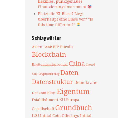
flexibles, punktgenaues
Finanzierungsinstrument
Platzt die KI-Blase? Liegt
überhaupt eine Blase vor? “Is
this time different?”
Schlagwörter
Asien
BIP
Bitcoin
Bank
Blockchain
China
Bruttoinlandsprodukt
Crowd
Daten
Sale
Cryptocurrency
Datenstruktur
Demokratie
Eigentum
Dot-Com-Blase
EU
Establishment
Europa
Grundbuch
Gesellschaft
ICO
Initial Coin Offerings
Initial