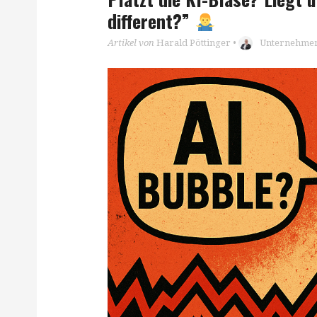
different?”
Artikel von
Harald Pöttinger
•
Unternehmen