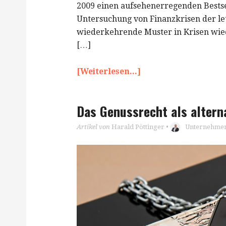
2009 einen aufsehenerregenden Bestsell
Untersuchung von Finanzkrisen der letz
wiederkehrende Muster in Krisen wied
[…]
[Weiterlesen...]
Das Genussrecht als altern
Artikel von
Harald Pöttinger
•
Unternehmen