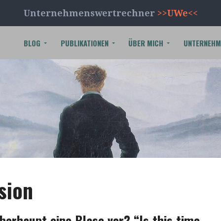
Unternehmenswertrechner
>>UWe<<
BLOG
PUBLIKATIONEN
ÜBER MICH
UNTERNEHM
ision
überhaupt eine Blase vor? “Is this time