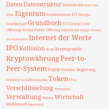
Daten
Datenstruktur
Demokratie
Dot-Com-
Eigentum
EU
Establishment
Europa
Blase
Grundbuch
ICO
Gesellschaft
Initial Coin
Offerings
Initial Public Offering
Internet der Dinge
Internet
Internet der Werte
der Information
IPO
Kollision
Kryptographie
Kredit
Peer-to-
Kryptowährung
Peer-System
Politik
Regierung
Politiker
Token
Schweiz
USA
Sozialdemokratie
Verschlüsselung
Vertrauen
Verwaltung
Wirtschaft
Wahlen
Wohlstand
Österreich