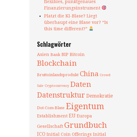
flexibles, punktgenaues
Finanzierungsinstrument
Platzt die KI-Blase? Liegt
überhaupt eine Blase vor? “Is
this time different?”
Schlagwörter
Asien
BIP
Bitcoin
Bank
Blockchain
China
Bruttoinlandsprodukt
Crowd
Daten
Sale
Cryptocurrency
Datenstruktur
Demokratie
Eigentum
Dot-Com-Blase
EU
Establishment
Europa
Grundbuch
Gesellschaft
ICO
Initial Coin Offerings
Initial