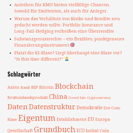
Anleihen für KMU bieten vielfältige Chancen.
Sowohl für Emittenten, als auch für Anleger.
Warum das Verhältnis von Risiko und Rendite neu
gedacht werden sollte. Portfolio Insurance und
Long-Tail-Hedging verheißen eine Überrendite
Substanzgenussrechte – ein flexibles, punktgenaues
Finanzierungsinstrument
Platzt die KI-Blase? Liegt überhaupt eine Blase vor?
“Is this time different?”
Schlagwörter
Blockchain
Asien
BIP
Bitcoin
Bank
China
Bruttoinlandsprodukt
Crowd Sale
Cryptocurrency
Daten
Datenstruktur
Demokratie
Dot-Com-
Eigentum
EU
Establishment
Europa
Blase
Grundbuch
ICO
Gesellschaft
Initial Coin