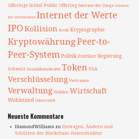
Offerings
Initial Public Offering
Internet der Dinge
Internet
Internet der Werte
der Information
IPO
Kollision
Kryptographie
Kredit
Peer-to-
Kryptowährung
Peer-System
Politik
Regierung
Politiker
Token
Schweiz
USA
Sozialdemokratie
Verschlüsselung
Vertrauen
Verwaltung
Wirtschaft
Wahlen
Wohlstand
Österreich
Neueste Kommentare
DiamondWilliams
zu
Eintragen, Ändern und
Schützen der Blockchain-Datenstruktur