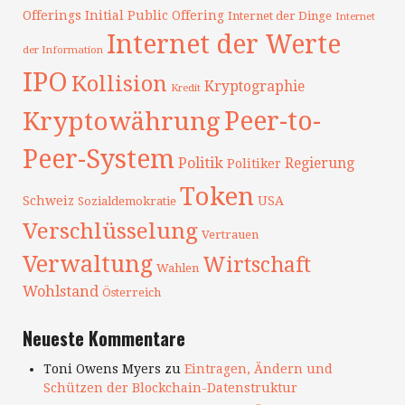
Offerings
Initial Public Offering
Internet der Dinge
Internet
Internet der Werte
der Information
IPO
Kollision
Kryptographie
Kredit
Peer-to-
Kryptowährung
Peer-System
Politik
Regierung
Politiker
Token
Schweiz
USA
Sozialdemokratie
Verschlüsselung
Vertrauen
Verwaltung
Wirtschaft
Wahlen
Wohlstand
Österreich
Neueste Kommentare
Toni Owens Myers
zu
Eintragen, Ändern und
Schützen der Blockchain-Datenstruktur