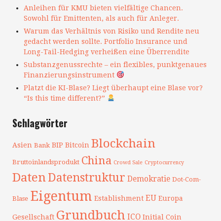
Anleihen für KMU bieten vielfältige Chancen.
Sowohl für Emittenten, als auch für Anleger.
Warum das Verhältnis von Risiko und Rendite neu
gedacht werden sollte. Portfolio Insurance und
Long-Tail-Hedging verheißen eine Überrendite
Substanzgenussrechte – ein flexibles, punktgenaues
Finanzierungsinstrument
Platzt die KI-Blase? Liegt überhaupt eine Blase vor?
“Is this time different?”
Schlagwörter
Blockchain
Asien
BIP
Bitcoin
Bank
China
Bruttoinlandsprodukt
Crowd Sale
Cryptocurrency
Daten
Datenstruktur
Demokratie
Dot-Com-
Eigentum
EU
Establishment
Europa
Blase
Grundbuch
ICO
Gesellschaft
Initial Coin