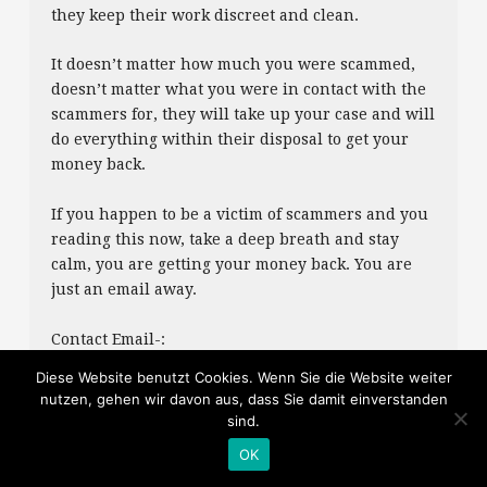
they keep their work discreet and clean.
It doesn’t matter how much you were scammed,
doesn’t matter what you were in contact with the
scammers for, they will take up your case and will
do everything within their disposal to get your
money back.
If you happen to be a victim of scammers and you
reading this now, take a deep breath and stay
calm, you are getting your money back. You are
just an email away.
Contact Email-:
SEFTYHUB @GMAIL COM
Diese Website benutzt Cookies. Wenn Sie die Website weiter
GLENDARSEFTYHUB @GMAILCOM
nutzen, gehen wir davon aus, dass Sie damit einverstanden
TELEGRAM @SEFTYHUB
sind.
OK
SEFTYHUB