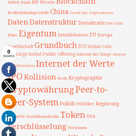
Blockchain
Asien
BIP
Bitcoin
Bank
China
Bruttoinlandsprodukt
Crowd Sale
Cryptocurrency
Daten
Datenstruktur
Demokratie
Dot-Com-
Eigentum
EU
Establishment
Europa
Blase
Grundbuch
ICO
Gesellschaft
Initial Coin
Offerings
Initial Public Offering
Internet der Dinge
Internet
Internet der Werte
der Information
IPO
Kollision
Kryptographie
Kredit
Peer-to-
Kryptowährung
Peer-System
Politik
Regierung
Politiker
Token
Schweiz
USA
Sozialdemokratie
Verschlüsselung
Vertrauen