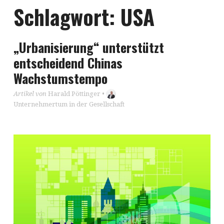
Schlagwort:
USA
„Urbanisierung“ unterstützt
entscheidend Chinas
Wachstumstempo
Artikel von
Harald Pöttinger
•
Unternehmertum in der Gesellschaft