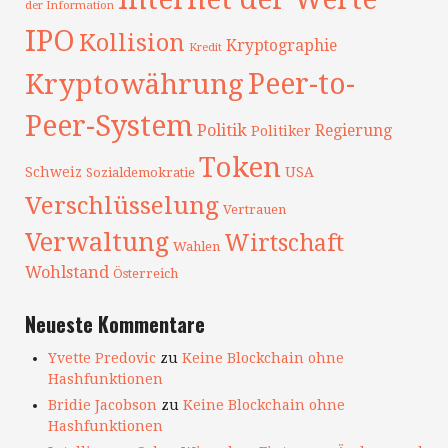
der Information
IPO
Kollision
Kryptographie
Kredit
Peer-to-
Kryptowährung
Peer-System
Politik
Regierung
Politiker
Token
Schweiz
USA
Sozialdemokratie
Verschlüsselung
Vertrauen
Verwaltung
Wirtschaft
Wahlen
Wohlstand
Österreich
Neueste Kommentare
Yvette Predovic
zu
Keine Blockchain ohne
Hashfunktionen
Bridie Jacobson
zu
Keine Blockchain ohne
Hashfunktionen