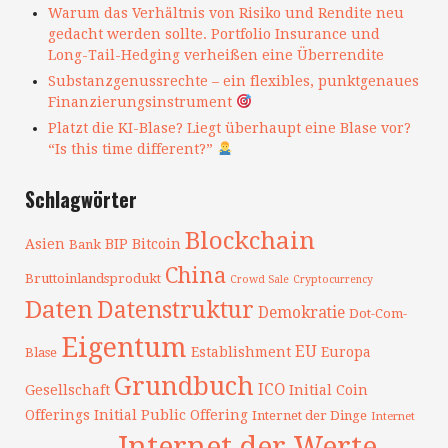
Warum das Verhältnis von Risiko und Rendite neu
gedacht werden sollte. Portfolio Insurance und
Long-Tail-Hedging verheißen eine Überrendite
Substanzgenussrechte – ein flexibles, punktgenaues
Finanzierungsinstrument
Platzt die KI-Blase? Liegt überhaupt eine Blase vor?
“Is this time different?”
Schlagwörter
Blockchain
Asien
BIP
Bitcoin
Bank
China
Bruttoinlandsprodukt
Crowd Sale
Cryptocurrency
Daten
Datenstruktur
Demokratie
Dot-Com-
Eigentum
EU
Establishment
Europa
Blase
Grundbuch
ICO
Gesellschaft
Initial Coin
Offerings
Initial Public Offering
Internet der Dinge
Internet
Internet der Werte