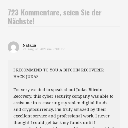
723 Kommentare, seien Sie der
Nächste!
Natalia
29. August 2023 um 9:38 Uhr
I RECOMMEND TO YOU A BITCOIN RECOVERER
HACK JUDAS
I’m very excited to speak about Judas Bitcoin
Recovery, this cyber security company was able to
assist me in recovering my stolen digital funds
and cryptocurrency. I’m truly amazed by their
excellent service and professional work. I never
thought I could get back my funds until I