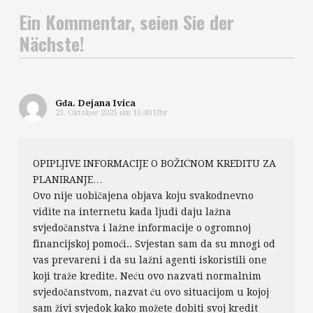
Ein Kommentar, seien Sie der
Nächste!
Gđa. Dejana Ivica
23. Oktober 2025 um 15:40 Uhr
OPIPLJIVE INFORMACIJE O BOŽIĆNOM KREDITU ZA
PLANIRANJE…
Ovo nije uobičajena objava koju svakodnevno
vidite na internetu kada ljudi daju lažna
svjedočanstva i lažne informacije o ogromnoj
financijskoj pomoći.. Svjestan sam da su mnogi od
vas prevareni i da su lažni agenti iskoristili one
koji traže kredite. Neću ovo nazvati normalnim
svjedočanstvom, nazvat ću ovo situacijom u kojoj
sam živi svjedok kako možete dobiti svoj kredit