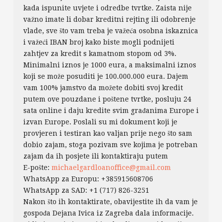
kada ispunite uvjete i odredbe tvrtke. Zaista nije
važno imate li dobar kreditni rejting ili odobrenje
vlade, sve što vam treba je važeća osobna iskaznica
i važeći IBAN broj kako biste mogli podnijeti
zahtjev za kredit s kamatnom stopom od 3%.
Minimalni iznos je 1000 eura, a maksimalni iznos
koji se može posuditi je 100.000.000 eura. Dajem
vam 100% jamstvo da možete dobiti svoj kredit
putem ove pouzdane i poštene tvrtke, posluju 24
sata online i daju kredite svim građanima Europe i
izvan Europe. Poslali su mi dokument koji je
provjeren i testiran kao valjan prije nego što sam
dobio zajam, stoga pozivam sve kojima je potreban
zajam da ih posjete ili kontaktiraju putem
E-pošte:
michaelgardloanoffice@gmail.com
WhatsApp za Europu: +385915608706
WhatsApp za SAD: +1 (717) 826-3251
Nakon što ih kontaktirate, obavijestite ih da vam je
gospođa Dejana Ivica iz Zagreba dala informacije.