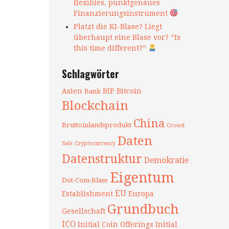
flexibles, punktgenaues
Finanzierungsinstrument
Platzt die KI-Blase? Liegt
überhaupt eine Blase vor? “Is
this time different?”
Schlagwörter
Asien
BIP
Bitcoin
Bank
Blockchain
China
Bruttoinlandsprodukt
Crowd
Daten
Sale
Cryptocurrency
Datenstruktur
Demokratie
Eigentum
Dot-Com-Blase
EU
Establishment
Europa
Grundbuch
Gesellschaft
ICO
Initial Coin Offerings
Initial