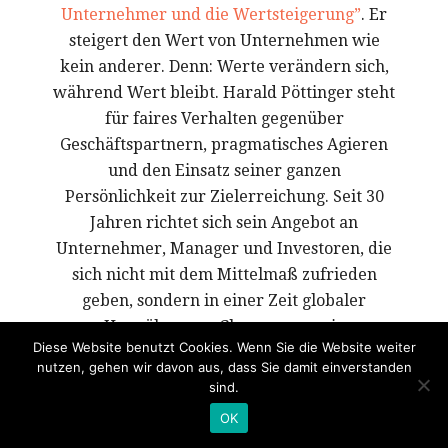
Unternehmer und die Wertsteigerung”
. Er
steigert den Wert von Unternehmen wie
kein anderer. Denn: Werte verändern sich,
während Wert bleibt. Harald Pöttinger steht
für faires Verhalten gegenüber
Geschäftspartnern, pragmatisches Agieren
und den Einsatz seiner ganzen
Persönlichkeit zur Zielerreichung. Seit 30
Jahren richtet sich sein Angebot an
Unternehmer, Manager und Investoren, die
sich nicht mit dem Mittelmaß zufrieden
geben, sondern in einer Zeit globaler
Umwälzungen Chancen von nie
Diese Website benutzt Cookies. Wenn Sie die Website weiter
dagewesener Größe nutzen wollen.
nutzen, gehen wir davon aus, dass Sie damit einverstanden
sind.
OK