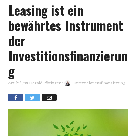
Leasing ist ein
bewährtes Instrument
der
Investitionsfinanzierun
g
Artikel von
Harald Pöttinger
•
Unternehmensfinanzierung