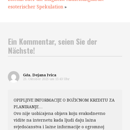
esoterischer Spekulation
»
Ein Kommentar, seien Sie der
Nächste!
Gđa. Dejana Ivica
23. Oktober 2025 um 15:43 Uhr
OPIPLJIVE INFORMACIJE O BOŽIĆNOM KREDITU ZA
PLANIRANJE…
Ovo nije uobičajena objava koju svakodnevno
vidite na internetu kada ljudi daju lažna
svjedočanstva i lažne informacije o ogromnoj