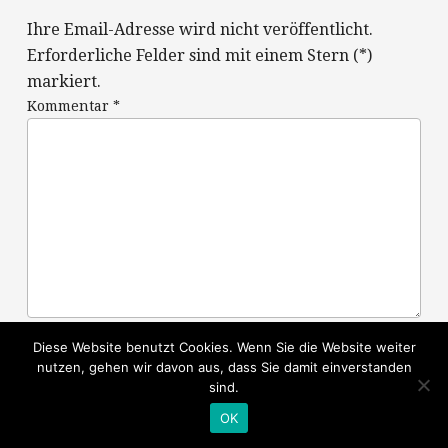
Ihre Email-Adresse wird nicht veröffentlicht.
Erforderliche Felder sind mit einem Stern (*)
markiert.
Kommentar
*
Diese Website benutzt Cookies. Wenn Sie die Website weiter
Name
*
nutzen, gehen wir davon aus, dass Sie damit einverstanden
sind.
OK
E-Mail-Adresse
*