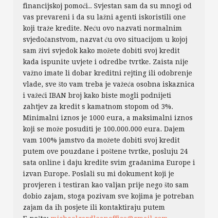
financijskoj pomoći.. Svjestan sam da su mnogi od
vas prevareni i da su lažni agenti iskoristili one
koji traže kredite. Neću ovo nazvati normalnim
svjedočanstvom, nazvat ću ovo situacijom u kojoj
sam živi svjedok kako možete dobiti svoj kredit
kada ispunite uvjete i odredbe tvrtke. Zaista nije
važno imate li dobar kreditni rejting ili odobrenje
vlade, sve što vam treba je važeća osobna iskaznica
i važeći IBAN broj kako biste mogli podnijeti
zahtjev za kredit s kamatnom stopom od 3%.
Minimalni iznos je 1000 eura, a maksimalni iznos
koji se može posuditi je 100.000.000 eura. Dajem
vam 100% jamstvo da možete dobiti svoj kredit
putem ove pouzdane i poštene tvrtke, posluju 24
sata online i daju kredite svim građanima Europe i
izvan Europe. Poslali su mi dokument koji je
provjeren i testiran kao valjan prije nego što sam
dobio zajam, stoga pozivam sve kojima je potreban
zajam da ih posjete ili kontaktiraju putem