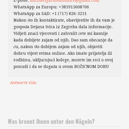
E-pošte:
michaelgardloanoffice@gmail.com
WhatsApp za Europu: +385915608706
WhatsApp za SAD: +1 (717) 826-3251
Nakon što ih kontaktirate, obavijestite ih da vam je
gospođa Dejana Ivica iz Zagreba dala informacije.
Vidjeti znači vjerovati i zahvalit ćete mi kasnije
kada dobijete zajam od njih. Dao sam obećanje da
ću, nakon što dobijem zajam od njih, objaviti
dobru vijest svima online. Ako imate prijatelja ili
rodbinu, uključujući kolege, možete im reći o ovoj
ponudi i da se događa u ovom BOŽIĆNOM DOBU
Antworte Gđa.
Was brennt Ihnen unter den Nägeln?