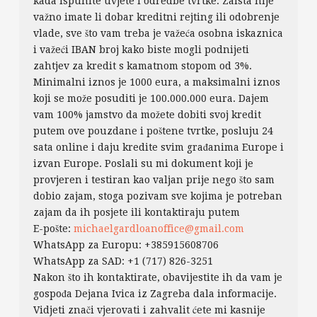
kada ispunite uvjete i odredbe tvrtke. Zaista nije
važno imate li dobar kreditni rejting ili odobrenje
vlade, sve što vam treba je važeća osobna iskaznica
i važeći IBAN broj kako biste mogli podnijeti
zahtjev za kredit s kamatnom stopom od 3%.
Minimalni iznos je 1000 eura, a maksimalni iznos
koji se može posuditi je 100.000.000 eura. Dajem
vam 100% jamstvo da možete dobiti svoj kredit
putem ove pouzdane i poštene tvrtke, posluju 24
sata online i daju kredite svim građanima Europe i
izvan Europe. Poslali su mi dokument koji je
provjeren i testiran kao valjan prije nego što sam
dobio zajam, stoga pozivam sve kojima je potreban
zajam da ih posjete ili kontaktiraju putem
E-pošte:
michaelgardloanoffice@gmail.com
WhatsApp za Europu: +385915608706
WhatsApp za SAD: +1 (717) 826-3251
Nakon što ih kontaktirate, obavijestite ih da vam je
gospođa Dejana Ivica iz Zagreba dala informacije.
Vidjeti znači vjerovati i zahvalit ćete mi kasnije