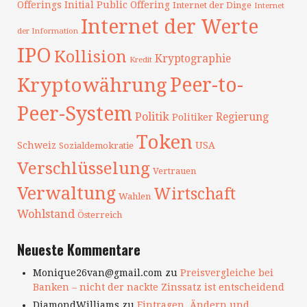
Offerings
Initial Public Offering
Internet der Dinge
Internet
Internet der Werte
der Information
IPO
Kollision
Kryptographie
Kredit
Peer-to-
Kryptowährung
Peer-System
Politik
Regierung
Politiker
Token
Schweiz
USA
Sozialdemokratie
Verschlüsselung
Vertrauen
Verwaltung
Wirtschaft
Wahlen
Wohlstand
Österreich
Neueste Kommentare
Monique26van@gmail.com
zu
Preisvergleiche bei
Banken – nicht der nackte Zinssatz ist entscheidend
DiamondWilliams
zu
Eintragen, Ändern und