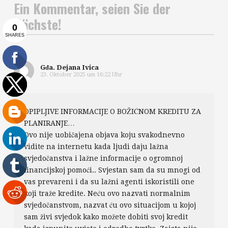
Ein Kommentar, seien Sie der
Nächste!
Gđa. Dejana Ivica
23. Oktober 2025 um 16:22 Uhr
OPIPLJIVE INFORMACIJE O BOŽIĆNOM KREDITU ZA
PLANIRANJE…
Ovo nije uobičajena objava koju svakodnevno
vidite na internetu kada ljudi daju lažna
svjedočanstva i lažne informacije o ogromnoj
financijskoj pomoći.. Svjestan sam da su mnogi od
vas prevareni i da su lažni agenti iskoristili one
koji traže kredite. Neću ovo nazvati normalnim
svjedočanstvom, nazvat ću ovo situacijom u kojoj
sam živi svjedok kako možete dobiti svoj kredit