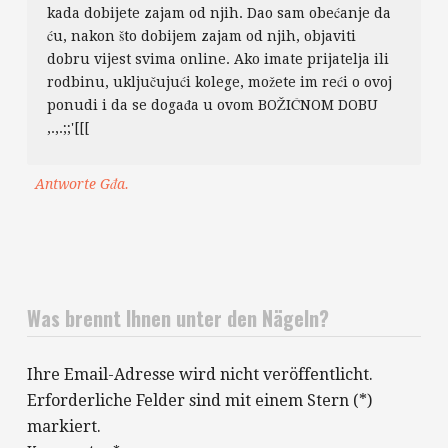
kada dobijete zajam od njih. Dao sam obećanje da
ću, nakon što dobijem zajam od njih, objaviti
dobru vijest svima online. Ako imate prijatelja ili
rodbinu, uključujući kolege, možete im reći o ovoj
ponudi i da se događa u ovom BOŽIĆNOM DOBU
,.,.;;'[[[
Antworte Gđa.
Was brennt Ihnen unter den Nägeln?
Ihre Email-Adresse wird nicht veröffentlicht.
Erforderliche Felder sind mit einem Stern (*)
markiert.