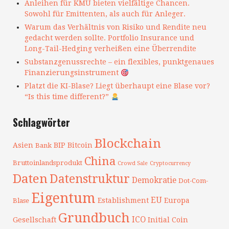
Anleihen für KMU bieten vielfältige Chancen.
Sowohl für Emittenten, als auch für Anleger.
Warum das Verhältnis von Risiko und Rendite neu
gedacht werden sollte. Portfolio Insurance und
Long-Tail-Hedging verheißen eine Überrendite
Substanzgenussrechte – ein flexibles, punktgenaues
Finanzierungsinstrument
Platzt die KI-Blase? Liegt überhaupt eine Blase vor?
“Is this time different?”
Schlagwörter
Blockchain
Asien
BIP
Bitcoin
Bank
China
Bruttoinlandsprodukt
Crowd Sale
Cryptocurrency
Daten
Datenstruktur
Demokratie
Dot-Com-
Eigentum
EU
Establishment
Europa
Blase
Grundbuch
ICO
Gesellschaft
Initial Coin