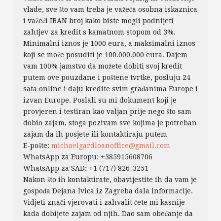
vlade, sve što vam treba je važeća osobna iskaznica
i važeći IBAN broj kako biste mogli podnijeti
zahtjev za kredit s kamatnom stopom od 3%.
Minimalni iznos je 1000 eura, a maksimalni iznos
koji se može posuditi je 100.000.000 eura. Dajem
vam 100% jamstvo da možete dobiti svoj kredit
putem ove pouzdane i poštene tvrtke, posluju 24
sata online i daju kredite svim građanima Europe i
izvan Europe. Poslali su mi dokument koji je
provjeren i testiran kao valjan prije nego što sam
dobio zajam, stoga pozivam sve kojima je potreban
zajam da ih posjete ili kontaktiraju putem
E-pošte:
michaelgardloanoffice@gmail.com
WhatsApp za Europu: +385915608706
WhatsApp za SAD: +1 (717) 826-3251
Nakon što ih kontaktirate, obavijestite ih da vam je
gospođa Dejana Ivica iz Zagreba dala informacije.
Vidjeti znači vjerovati i zahvalit ćete mi kasnije
kada dobijete zajam od njih. Dao sam obećanje da