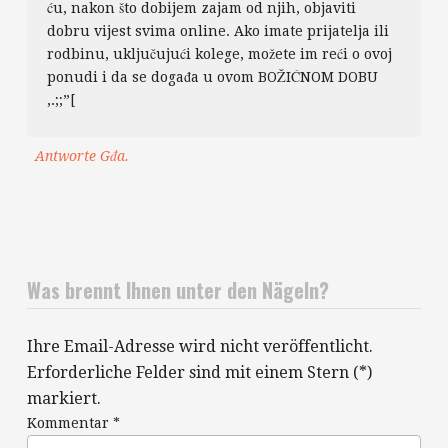
ću, nakon što dobijem zajam od njih, objaviti
dobru vijest svima online. Ako imate prijatelja ili
rodbinu, uključujući kolege, možete im reći o ovoj
ponudi i da se događa u ovom BOŽIĆNOM DOBU
,.;;”[
Antworte Gđa.
Was brennt Ihnen unter den Nägeln?
Ihre Email-Adresse wird nicht veröffentlicht.
Erforderliche Felder sind mit einem Stern (*)
markiert.
Kommentar
*