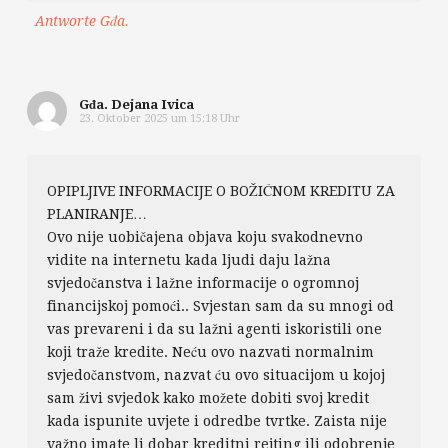
Antworte Gđa.
Gđa. Dejana Ivica
23. Oktober 2025 um 15:18 Uhr
OPIPLJIVE INFORMACIJE O BOŽIĆNOM KREDITU ZA
PLANIRANJE…
Ovo nije uobičajena objava koju svakodnevno
vidite na internetu kada ljudi daju lažna
svjedočanstva i lažne informacije o ogromnoj
financijskoj pomoći.. Svjestan sam da su mnogi od
vas prevareni i da su lažni agenti iskoristili one
koji traže kredite. Neću ovo nazvati normalnim
svjedočanstvom, nazvat ću ovo situacijom u kojoj
sam živi svjedok kako možete dobiti svoj kredit
kada ispunite uvjete i odredbe tvrtke. Zaista nije
važno imate li dobar kreditni rejting ili odobrenje