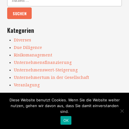
Kategorien
Diverses
Due Diligence
Risikomanagement
Unternehmensfinanzierung
Unternehmenswert-Steigerung
Unternehmertum in der Gesellschaft
Veranlagung
Neueste Beiträge
Diese Website benutzt Cookies. Wenn Sie die Website weiter
nutzen, gehen wir davon aus, dass Sie damit einverstanden
Private Debt als Finanzierungs- und
sind.
Anlageinstrument. Aktueller denn je.
OK
Anleihen für KMU bieten vielfältige Chancen.
Sowohl für Emittenten, als auch für Anleger.