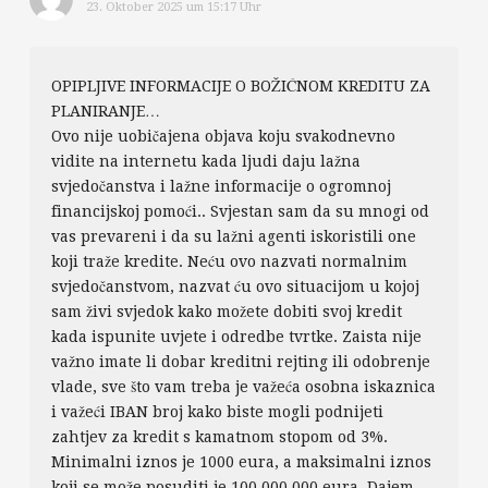
23. Oktober 2025 um 15:17 Uhr
OPIPLJIVE INFORMACIJE O BOŽIĆNOM KREDITU ZA
PLANIRANJE…
Ovo nije uobičajena objava koju svakodnevno
vidite na internetu kada ljudi daju lažna
svjedočanstva i lažne informacije o ogromnoj
financijskoj pomoći.. Svjestan sam da su mnogi od
vas prevareni i da su lažni agenti iskoristili one
koji traže kredite. Neću ovo nazvati normalnim
svjedočanstvom, nazvat ću ovo situacijom u kojoj
sam živi svjedok kako možete dobiti svoj kredit
kada ispunite uvjete i odredbe tvrtke. Zaista nije
važno imate li dobar kreditni rejting ili odobrenje
vlade, sve što vam treba je važeća osobna iskaznica
i važeći IBAN broj kako biste mogli podnijeti
zahtjev za kredit s kamatnom stopom od 3%.
Minimalni iznos je 1000 eura, a maksimalni iznos
koji se može posuditi je 100.000.000 eura. Dajem