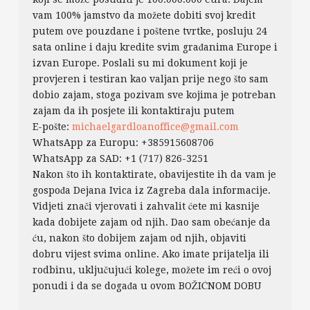
vam 100% jamstvo da možete dobiti svoj kredit
putem ove pouzdane i poštene tvrtke, posluju 24
sata online i daju kredite svim građanima Europe i
izvan Europe. Poslali su mi dokument koji je
provjeren i testiran kao valjan prije nego što sam
dobio zajam, stoga pozivam sve kojima je potreban
zajam da ih posjete ili kontaktiraju putem
E-pošte:
michaelgardloanoffice@gmail.com
WhatsApp za Europu: +385915608706
WhatsApp za SAD: +1 (717) 826-3251
Nakon što ih kontaktirate, obavijestite ih da vam je
gospođa Dejana Ivica iz Zagreba dala informacije.
Vidjeti znači vjerovati i zahvalit ćete mi kasnije
kada dobijete zajam od njih. Dao sam obećanje da
ću, nakon što dobijem zajam od njih, objaviti
dobru vijest svima online. Ako imate prijatelja ili
rodbinu, uključujući kolege, možete im reći o ovoj
ponudi i da se događa u ovom BOŽIĆNOM DOBU