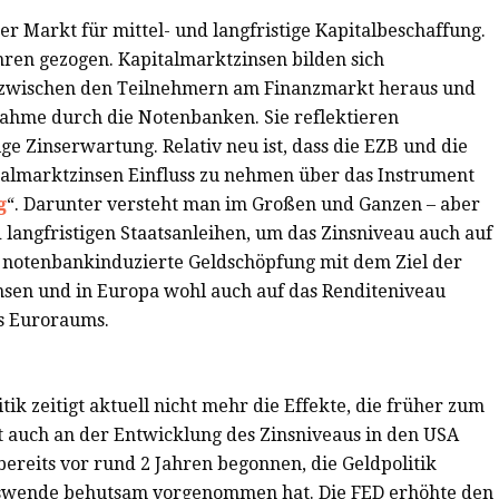
r Markt für mittel- und langfristige Kapitalbeschaffung.
hren gezogen. Kapitalmarktzinsen bilden sich
s zwischen den Teilnehmern am Finanzmarkt heraus und
nahme durch die Notenbanken. Sie reflektieren
ige Zinserwartung. Relativ neu ist, dass die EZB und die
italmarktzinsen Einfluss zu nehmen über das Instrument
g
“. Darunter versteht man im Großen und Ganzen – aber
 langfristigen Staatsanleihen, um das Zinsniveau auch auf
t notenbankinduzierte Geldschöpfung mit dem Ziel der
nsen und in Europa wohl auch auf das Renditeniveau
es Euroraums.
tik zeitigt aktuell nicht mehr die Effekte, die früher zum
 auch an der Entwicklung des Zinsniveaus in den USA
reits vor rund 2 Jahren begonnen, die Geldpolitik
inswende behutsam vorgenommen hat. Die FED erhöhte den