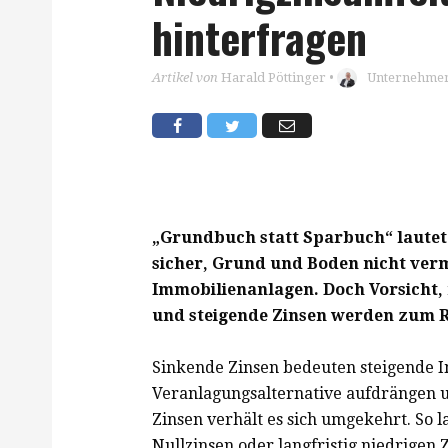
hinterfragen
Artikel von
Harald Pöttinger
•
Unternehmen
„Grundbuch statt Sparbuch“ laute
sicher, Grund und Boden nicht ver
Immobilienanlagen. Doch Vorsicht,
und steigende Zinsen werden zum Ri
Sinkende Zinsen bedeuten steigende I
Veranlagungsalternative aufdrängen 
Zinsen verhält es sich umgekehrt. So l
Nullzinsen oder langfristig niedrigen 