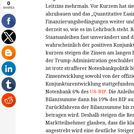
Leitzins mehrmals. Vor Kurzem hat s
abzubauen und das „Quantitative Easi
Finanzierungsbedingungen weiter und d
derzeit so, wie es im Lehrbuch steht. R
Staatsanleihen fast unverändert und 
wahrscheinlich der positiven Konjunkt
kurzem steigen die Zinsen am langen 
der Trump-Administration geschuldet i
ist trotz strafferer Notenbankpolitik b
Zinsentwicklung sowohl von der offizie
Konjunkturentwicklung stattgefunden 
Notenbank 6% des
US-BIP
. Die Anlei
Bilanzsumme dann bis 19% des BIP auf.
Zurückfahrens der Bilanzsumme bis z
betragen wird. Deshalb steigen die R
Marktteilnehmer glauben, dass die kla
angestrebt wird eine deutliche Steige