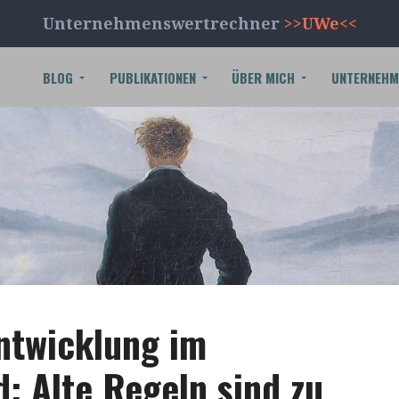
Unternehmenswertrechner
>>UWe<<
BLOG
PUBLIKATIONEN
ÜBER MICH
UNTERNEHM
ntwicklung im
: Alte Regeln sind zu