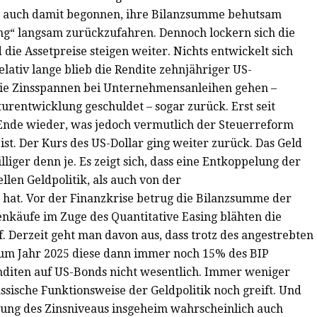
ie auch damit begonnen, ihre Bilanzsumme behutsam
ng“ langsam zurückzufahren. Dennoch lockern sich die
ie Assetpreise steigen weiter. Nichts entwickelt sich
elativ lange blieb die Rendite zehnjähriger US-
die Zinsspannen bei Unternehmensanleihen gehen –
urentwicklung geschuldet – sogar zurück. Erst seit
Ende wieder, was jedoch vermutlich der Steuerreform
st. Der Kurs des US-Dollar ging weiter zurück. Das Geld
illiger denn je. Es zeigt sich, dass eine Entkoppelung der
llen Geldpolitik, als auch von der
hat. Vor der Finanzkrise betrug die Bilanzsumme der
henkäufe im Zuge des Quantitative Easing blähten die
 Derzeit geht man davon aus, dass trotz des angestrebten
um Jahr 2025 diese dann immer noch 15% des BIP
enditen auf US-Bonds nicht wesentlich. Immer weniger
ssische Funktionsweise der Geldpolitik noch greift. Und
rung des Zinsniveaus insgeheim wahrscheinlich auch