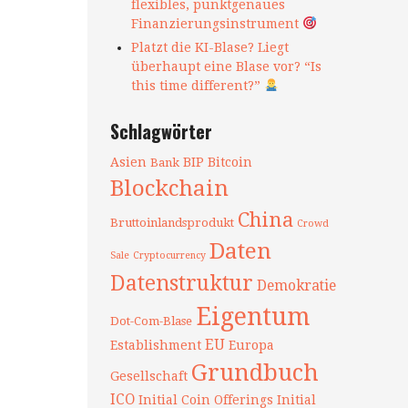
flexibles, punktgenaues
Finanzierungsinstrument
Platzt die KI-Blase? Liegt
überhaupt eine Blase vor? “Is
this time different?”
Schlagwörter
Asien
BIP
Bitcoin
Bank
Blockchain
China
Bruttoinlandsprodukt
Crowd
Daten
Sale
Cryptocurrency
Datenstruktur
Demokratie
Eigentum
Dot-Com-Blase
EU
Establishment
Europa
Grundbuch
Gesellschaft
ICO
Initial Coin Offerings
Initial