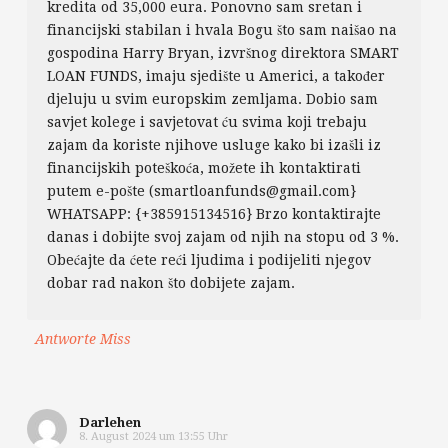
kredita od 35,000 eura. Ponovno sam sretan i
financijski stabilan i hvala Bogu što sam naišao na
gospodina Harry Bryan, izvršnog direktora SMART
LOAN FUNDS, imaju sjedište u Americi, a također
djeluju u svim europskim zemljama. Dobio sam
savjet kolege i savjetovat ću svima koji trebaju
zajam da koriste njihove usluge kako bi izašli iz
financijskih poteškoća, možete ih kontaktirati
putem e-pošte (smartloanfunds@gmail.com}
WHATSAPP: {+385915134516} Brzo kontaktirajte
danas i dobijte svoj zajam od njih na stopu od 3 %.
Obećajte da ćete reći ljudima i podijeliti njegov
dobar rad nakon što dobijete zajam.
Antworte Miss
Darlehen
8. August 2024 um 13:55 Uhr