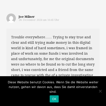
Joe Milner
28. Dezember 2024 um 16:45 Uhr
Trouble everywhere…… Trying to stay true and
clear and still trying make money in this digital
world is kind of hard sometimes, i was framed in
place of work on some funds i was involved in
and unfortunately, for me the original documents
were no where to be found so to cut the long story
short, i was convicted and a friend from the same
came to rescue with the of a private investigating
group of premiumhackservices AT gmail DOT com,
Diese Website benutzt Cookies. Wenn Sie die Website weiter
and they miraculously came to my aid with the
nutzen, gehen wir davon aus, dass Sie damit einverstanden
sind.
original document and the real culprits were
apprehended and i was realized and promoted,
OK
premiumhackservices AT gmail DOT com one of