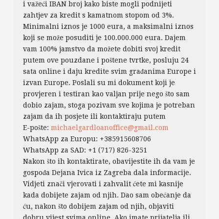
i važeći IBAN broj kako biste mogli podnijeti
zahtjev za kredit s kamatnom stopom od 3%.
Minimalni iznos je 1000 eura, a maksimalni iznos
koji se može posuditi je 100.000.000 eura. Dajem
vam 100% jamstvo da možete dobiti svoj kredit
putem ove pouzdane i poštene tvrtke, posluju 24
sata online i daju kredite svim građanima Europe i
izvan Europe. Poslali su mi dokument koji je
provjeren i testiran kao valjan prije nego što sam
dobio zajam, stoga pozivam sve kojima je potreban
zajam da ih posjete ili kontaktiraju putem
E-pošte:
michaelgardloanoffice@gmail.com
WhatsApp za Europu: +385915608706
WhatsApp za SAD: +1 (717) 826-3251
Nakon što ih kontaktirate, obavijestite ih da vam je
gospođa Dejana Ivica iz Zagreba dala informacije.
Vidjeti znači vjerovati i zahvalit ćete mi kasnije
kada dobijete zajam od njih. Dao sam obećanje da
ću, nakon što dobijem zajam od njih, objaviti
dobru vijest svima online. Ako imate prijatelja ili