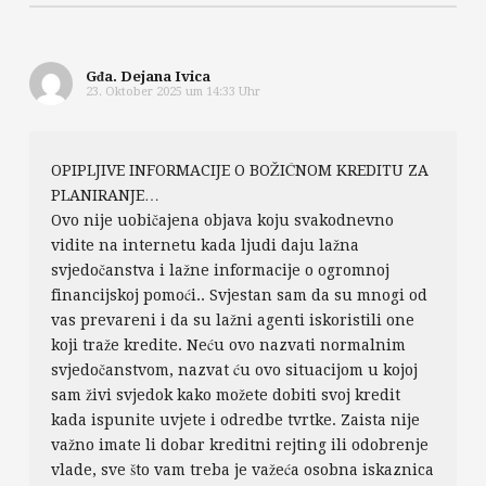
Gđa. Dejana Ivica
23. Oktober 2025 um 14:33 Uhr
OPIPLJIVE INFORMACIJE O BOŽIĆNOM KREDITU ZA
PLANIRANJE…
Ovo nije uobičajena objava koju svakodnevno
vidite na internetu kada ljudi daju lažna
svjedočanstva i lažne informacije o ogromnoj
financijskoj pomoći.. Svjestan sam da su mnogi od
vas prevareni i da su lažni agenti iskoristili one
koji traže kredite. Neću ovo nazvati normalnim
svjedočanstvom, nazvat ću ovo situacijom u kojoj
sam živi svjedok kako možete dobiti svoj kredit
kada ispunite uvjete i odredbe tvrtke. Zaista nije
važno imate li dobar kreditni rejting ili odobrenje
vlade, sve što vam treba je važeća osobna iskaznica