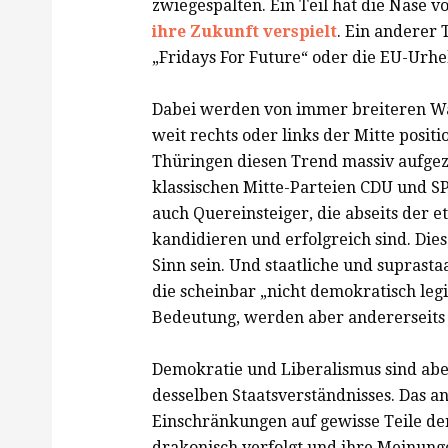
zwiegespalten. Ein Teil hat die Nase vo
ihre Zukunft verspielt
. Ein anderer 
„Fridays For Future“ oder die EU-Urh
Dabei werden von immer breiteren Wähl
weit rechts oder links der Mitte positi
Thüringen diesen Trend massiv aufgeze
klassischen Mitte-Parteien CDU und SP
auch Quereinsteiger, die abseits der e
kandidieren und erfolgreich sind. Die
Sinn sein. Und staatliche und suprasta
die scheinbar „nicht demokratisch leg
Bedeutung, werden aber andererseits a
Demokratie und Liberalismus sind ab
desselben Staatsverständnisses. Das a
Einschränkungen auf gewisse Teile der
drakonisch verfolgt und ihre Meinung