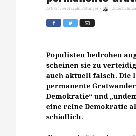
Artikel von
Harald Pöttinger
•
Unternehmert
Populisten bedrohen ang
scheinen sie zu verteidig
auch aktuell falsch. Die 
permanente Gratwanderu
Demokratie“ und „undem
eine reine Demokratie al
schädlich.