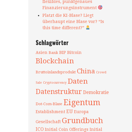
flexibles, punktgenaues
Finanzierungsinstrument
Platzt die KI-Blase? Liegt
überhaupt eine Blase vor? “Is
this time different?”
Schlagwörter
Asien
BIP
Bitcoin
Bank
Blockchain
China
Bruttoinlandsprodukt
Crowd
Daten
Sale
Cryptocurrency
Datenstruktur
Demokratie
Eigentum
Dot-Com-Blase
EU
Establishment
Europa
Grundbuch
Gesellschaft
ICO
Initial Coin Offerings
Initial