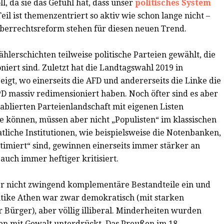
ll, da sie das Gefühl hat, dass unser
politisches System
Teil ist themenzentriert so aktiv wie schon lange nicht –
eberrechtsreform stehen für diesen neuen Trend.
erschichten teilweise politische Parteien gewählt, die
oniert sind. Zuletzt hat die Landtagswahl 2019 in
igt, wo einerseits die AFD und andererseits die Linke die
D massiv redimensioniert haben. Noch öfter sind es aber
tablierten Parteienlandschaft mit eigenen Listen
se können, müssen aber nicht „Populisten“ im klassischen
atliche Institutionen, wie beispielsweise die Notenbanken,
itimiert“ sind, gewinnen einerseits immer stärker an
uch immer heftiger kritisiert.
er nicht zwingend komplementäre Bestandteile ein und
ntike Athen war zwar demokratisch (mit starken
 Bürger), aber völlig illiberal. Minderheiten wurden
en mit Gewalt unterdrückt. Das Preußen im 18.