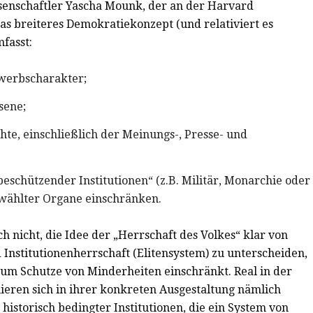
senschaftler Yascha Mounk, der an der Harvard
was breiteres Demokratiekonzept (und relativiert es
mfasst:
ewerbscharakter;
sene;
te, einschließlich der Meinungs-, Presse- und
eschützender Institutionen“ (z.B. Militär, Monarchie oder
ewählter Organe einschränken.
h nicht, die Idee der „Herrschaft des Volkes“ klar von
nstitutionenherrschaft (Elitensystem) zu unterscheiden,
 zum Schutze von Minderheiten einschränkt. Real in der
ieren sich in ihrer konkreten Ausgestaltung nämlich
istorisch bedingter Institutionen, die ein System von