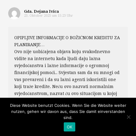
Gđa. Dejana Ivica
23. Oktober 2025 um 15:23 Uhr
OPIPLJIVE INFORMACIJE O BOŽIĆNOM KREDITU ZA
PLANIRANJE…
Ovo nije uobičajena objava koju svakodnevno
vidite na internetu kada ljudi daju lažna
svjedočanstva i lažne informacije o ogromnoj
financijskoj pomoći.. Svjestan sam da su mnogi od
vas prevareni i da su lažni agenti iskoristili one
koji traže kredite. Neću ovo nazvati normalnim
svjedočanstvom, nazvat ću ovo situacijom u kojoj
sam živi svjedok kako možete dobiti svoj kredit
Diese Website benutzt Cookies. Wenn Sie die Website weiter
kada ispunite uvjete i odredbe tvrtke. Zaista nije
nutzen, gehen wir davon aus, dass Sie damit einverstanden
važno imate li dobar kreditni rejting ili odobrenje
sind.
vlade, sve što vam treba je važeća osobna iskaznica
OK
i važeći IBAN broj kako biste mogli podnijeti
zahtjev za kredit s kamatnom stopom od 3%.