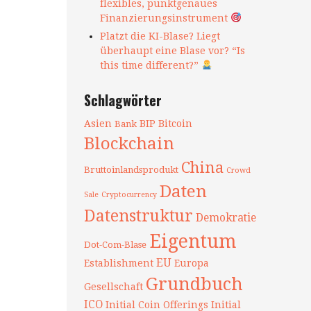
flexibles, punktgenaues
Finanzierungsinstrument
Platzt die KI-Blase? Liegt
überhaupt eine Blase vor? “Is
this time different?”
Schlagwörter
Asien
BIP
Bitcoin
Bank
Blockchain
China
Bruttoinlandsprodukt
Crowd
Daten
Sale
Cryptocurrency
Datenstruktur
Demokratie
Eigentum
Dot-Com-Blase
EU
Establishment
Europa
Grundbuch
Gesellschaft
ICO
Initial Coin Offerings
Initial