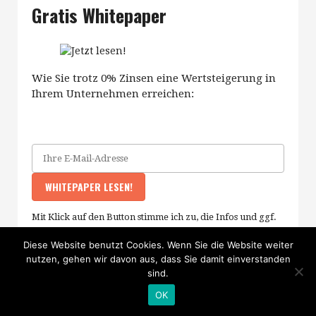
Gratis Whitepaper
Wie Sie trotz 0% Zinsen eine Wertsteigerung in
Ihrem Unternehmen erreichen:
Mit Klick auf den Button stimme ich zu, die Infos und ggf.
weiterführendes Material zu erhalten (
mehr Infos
). Meine
Diese Website benutzt Cookies. Wenn Sie die Website weiter
Daten sind SSL-gesichert und ich kann meine Zustimmung
nutzen, gehen wir davon aus, dass Sie damit einverstanden
jederzeit widerrufen.
sind.
OK