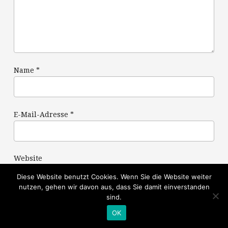
Name
*
E-Mail-Adresse
*
Website
Diese Website benutzt Cookies. Wenn Sie die Website weiter
nutzen, gehen wir davon aus, dass Sie damit einverstanden
sind.
OK
Name, E-Mail-Adresse und Website in diesem Browser
für meinen nächsten Kommentar speichern.