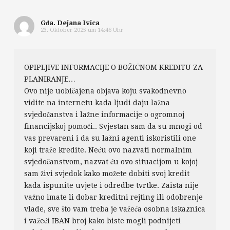
Gđa. Dejana Ivica
23. Oktober 2025 um 14:46 Uhr
OPIPLJIVE INFORMACIJE O BOŽIĆNOM KREDITU ZA
PLANIRANJE…
Ovo nije uobičajena objava koju svakodnevno
vidite na internetu kada ljudi daju lažna
svjedočanstva i lažne informacije o ogromnoj
financijskoj pomoći.. Svjestan sam da su mnogi od
vas prevareni i da su lažni agenti iskoristili one
koji traže kredite. Neću ovo nazvati normalnim
svjedočanstvom, nazvat ću ovo situacijom u kojoj
sam živi svjedok kako možete dobiti svoj kredit
kada ispunite uvjete i odredbe tvrtke. Zaista nije
važno imate li dobar kreditni rejting ili odobrenje
vlade, sve što vam treba je važeća osobna iskaznica
i važeći IBAN broj kako biste mogli podnijeti