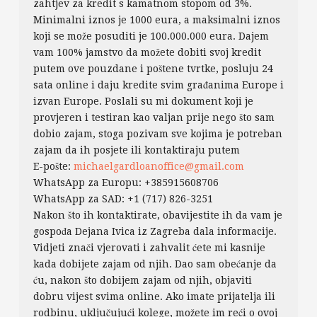
zahtjev za kredit s kamatnom stopom od 3%.
Minimalni iznos je 1000 eura, a maksimalni iznos
koji se može posuditi je 100.000.000 eura. Dajem
vam 100% jamstvo da možete dobiti svoj kredit
putem ove pouzdane i poštene tvrtke, posluju 24
sata online i daju kredite svim građanima Europe i
izvan Europe. Poslali su mi dokument koji je
provjeren i testiran kao valjan prije nego što sam
dobio zajam, stoga pozivam sve kojima je potreban
zajam da ih posjete ili kontaktiraju putem
E-pošte:
michaelgardloanoffice@gmail.com
WhatsApp za Europu: +385915608706
WhatsApp za SAD: +1 (717) 826-3251
Nakon što ih kontaktirate, obavijestite ih da vam je
gospođa Dejana Ivica iz Zagreba dala informacije.
Vidjeti znači vjerovati i zahvalit ćete mi kasnije
kada dobijete zajam od njih. Dao sam obećanje da
ću, nakon što dobijem zajam od njih, objaviti
dobru vijest svima online. Ako imate prijatelja ili
rodbinu, uključujući kolege, možete im reći o ovoj