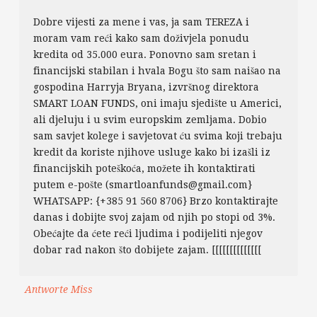
Dobre vijesti za mene i vas, ja sam TEREZA i
moram vam reći kako sam doživjela ponudu
kredita od 35.000 eura. Ponovno sam sretan i
financijski stabilan i hvala Bogu što sam naišao na
gospodina Harryja Bryana, izvršnog direktora
SMART LOAN FUNDS, oni imaju sjedište u Americi,
ali djeluju i u svim europskim zemljama. Dobio
sam savjet kolege i savjetovat ću svima koji trebaju
kredit da koriste njihove usluge kako bi izašli iz
financijskih poteškoća, možete ih kontaktirati
putem e-pošte (smartloanfunds@gmail.com}
WHATSAPP: {+385 91 560 8706} Brzo kontaktirajte
danas i dobijte svoj zajam od njih po stopi od 3%.
Obećajte da ćete reći ljudima i podijeliti njegov
dobar rad nakon što dobijete zajam. [[[[[[[[[[[[[[
Antworte Miss